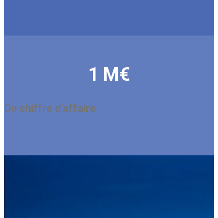
1 M€
De
chiffre d’affaire