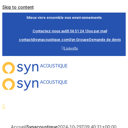
Skip to content
Mieux vivre ensemble
nos environnements
Contactez-nous au
05 56 51 24 13
ou par mail
contact@synacoustique.com
Syn Groupe
Demande de devis
LinkedIn
Accueil
Synacoustique
2024-10-29T09:40:31+00:00