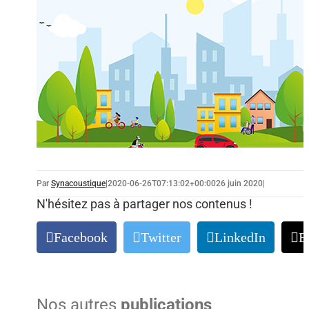
Par
Synacoustique
|
2020-06-26T07:13:02+00:00
26 juin 2020
|
N'hésitez pas à partager nos contenus !
Facebook
Twitter
LinkedIn
E
Nos autres
publications